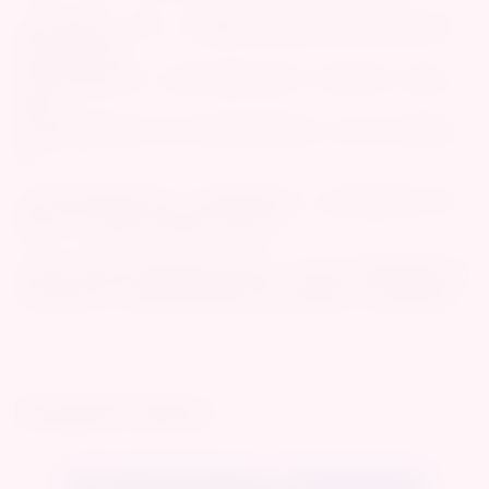
★ 運送地區：台灣、台灣離島與偏遠地區請選擇有配合的
物流公司運送。
★ 商品隱私出貨，外箱不會顯示品牌、商品名稱，請放心
選購。
★ 商品購買滿1000元台灣本島超商免運，滿1800元宅配免
運。
★ 超商取貨如果未取，要再重新寄送，必須要重新支付運
費65元，如有多次紀錄將入黑名單。
★商品出貨後不接受更改寄送地址，請於下單前確認寄送地
址是否正確，若因更改地址產生之額外運費，由買方吸收。
Related Products