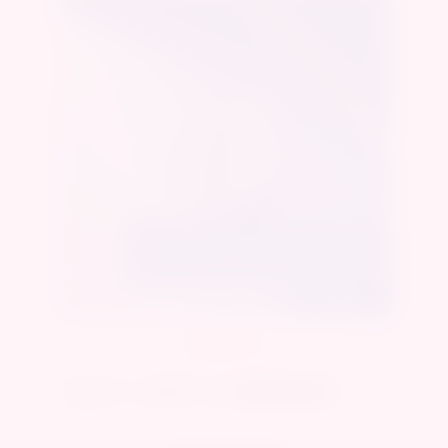
總代理萬摩公司貨
 磁
【WINYI】小松鼠Pro App遠端遙控跳蛋
【
NT$1,390
NT