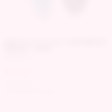
1
/
18
加拿大We-Vibe Moxie+ 藍牙佩戴式陰
蒂震動器｜湖水綠
總代理永準公司貨
NT$5,290
Item No.:
A909708
Inventory Status:
Arriving Soon