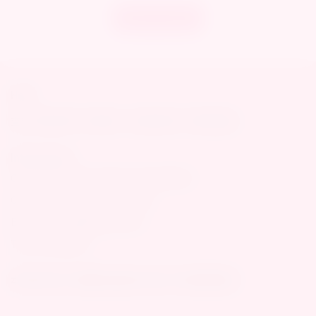
ADD TO CART
Help
查詢
關於我們
我的帳戶
換退貨政策
條款與細則
Information
Customer Service Hotline: 0912345678
Customer Service: 10:00-17:00
Email: example@email.com
Tax ID: 94200641
本網站含成人情趣用品需滿18歲才可瀏覽與購買