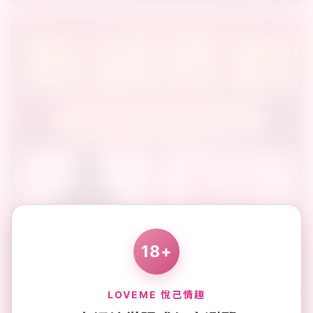
18+
LOVEME 悅己情趣