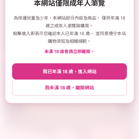
本網站僅限成年人瀏覽
為保護兒童及少年，本網站部分內容及商品， 僅供年滿 18
歲之成年人瀏覽與購買。
點擊進入即表示您確認本人已年滿 18 歲， 並同意遵守本站
購物須知及相關規範。
未滿 18 歲者請立即離開。
我已年滿 18 歲，進入網站
我未滿 18 歲，離開網站