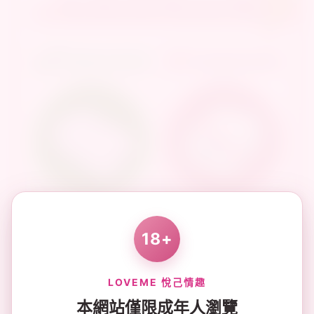
18+
LOVEME 悅己情趣
本網站僅限成年人瀏覽