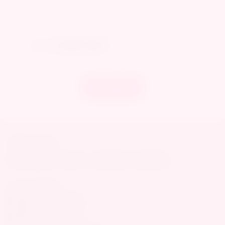
公司貨
5V1A 玩具專用充電頭
AY
NT$90
NT
加入購物車
ABOUT iCARE
查詢
關於我們
我的帳戶
換退貨政策
條款與細則
GET IN TOUCH
客服專線：0953003989
客服時間：10:00-18:00