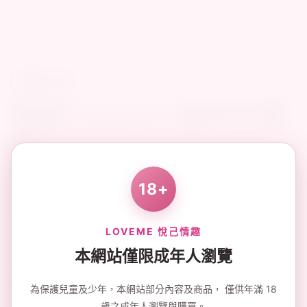
商品介紹
規格說明
運送方式
商品介紹
德國 Satisfyer 磁吸充電
線
18+
規格說明
LOVEME 悅己情趣
運送方式
本網站僅限成年人瀏覽
★ 現貨商品付完成款或確認下單後，約2~3個工作天內寄出
為保護兒童及少年，本網站部分內容及商品， 僅供年滿 18
商品（不含六日及國定假日），到貨時間依物流公司而定。
歲之成年人瀏覽與購買。