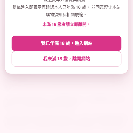
★ 預購商品付完成款或確認下單後，約5~7個工作天內寄出
點擊進入即表示您確認本人已年滿 18 歲， 並同意遵守本站
商品（不含六日及國定假日），到貨時間依物流公司而定。
購物須知及相關規範。
未滿 18 歲者請立即離開。
★訂單結帳商品如同時有現貨跟預購商品時，則會分2筆訂
單結帳，現貨商品會在2～3個工作天內先出貨，而預購商品
會在5～7個工作天內另外出貨，造成不便敬請諒解。
我已年滿 18 歲，進入網站
★ 運送地區：台灣、台灣離島與偏遠地區請選擇有配合的
我未滿 18 歲，離開網站
物流公司運送。
★ 商品隱私出貨，外箱不會顯示品牌、商品名稱，請放心
選購。
★ 商品購買滿1000元台灣本島超商免運，滿1800元宅配免
運。
★ 超商取貨如果未取，要再重新寄送，必須要重新支付運
費65元，如有多次紀錄將入黑名單。
★商品出貨後不接受更改寄送地址，請於下單前確認寄送地
址是否正確，若因更改地址產生之額外運費，由買方吸收。