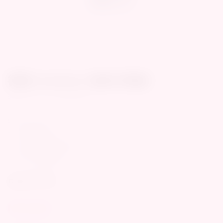
1
/
2
德國 Satisfyer 磁吸充電線
德國 Satisfyer 磁吸充電線
🔒 悅己安心購
✔ 全程匿名配送
✔ 外箱無任何情趣字樣
✔ 超商/宅配取貨付款
✔ 24小時快速出貨
原廠永準公司貨
NT$250