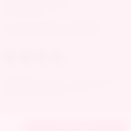
信箱：loveme.toys001@gmail.com
統一編號：94200641
本網站含成人情趣用品需滿18歲才可瀏覽與購買
Copyright ©
loveme悅己情趣-《全台最好買的情趣玩具平台》
All Rights Reserved.
Designed by
CYBERBIZ
.
已售完，貨到通知我