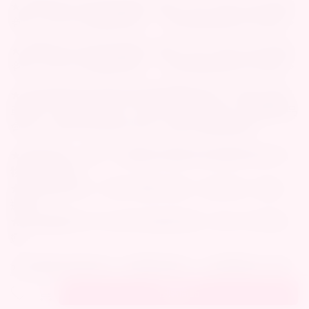
★ 現貨商品付完成款或確認下單後，約2~3個工作天內寄出
商品（不含六日及國定假日），到貨時間依物流公司而定。
★ 預購商品付完成款或確認下單後，約5~7個工作天內寄出
商品（不含六日及國定假日），到貨時間依物流公司而定。
★訂單結帳商品如同時有現貨跟預購商品時，則會分2筆訂
單結帳，現貨商品會在2～3個工作天內先出貨，而預購商品
會在5～7個工作天內另外出貨，造成不便敬請諒解。
★ 運送地區：台灣、台灣離島與偏遠地區請選擇有配合的
物流公司運送。
★ 商品隱私出貨，外箱不會顯示品牌、商品名稱，請放心
選購。
★ 商品購買滿1000元台灣本島超商免運，滿1800元宅配免
運。
★ 超商取貨如果未取，要再重新寄送，必須要重新支付運
費65元，如有多次紀錄將入黑名單。
預購商品
預購商品