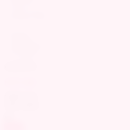
• 100% 防水 IPX7
• 2 個不同尺寸的吸吮頭
• 高品質純棉束口收納袋
🔒 悅己安心購
✔ 全程匿名配送
✔ 外箱無任何情趣字樣
✔ 超商/宅配取貨付款
✔ 24小時快速出貨
總代理永準公司貨
NT$7,690
商品編號:
A909941
供貨狀況:
即將到貨
顏色
深紫