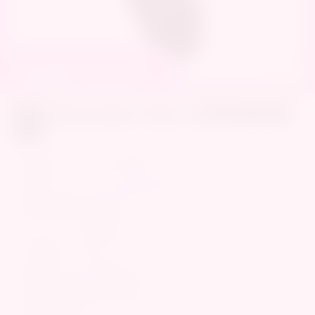
1
/
19
德國 Womanizer Next 3D吸吮愉悅器
深紫
• 德國品牌 | 2024 革命性旗艦款
• 全新進化 3D Pleasure Air Technology 空氣吸啜技術
• 創新 Climax Control 高潮深度控制
• 極度靜音體驗沉浸式愉悅
• Smart Silence 智能靜音
• Autopilot 2.0 自動導航
• 一鍵餘韻 Afterglow
• 吸吮頻率 14 段 | 高潮深度 3 段
• 低致敏人體安全的矽膠吸吮頭
• 全機包覆優雅柔和的雙色矽膠
• USB磁吸式充電